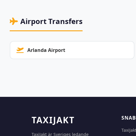
Airport Transfers
Arlanda Airport
TAXIJAKT
SNAB
TaxiJak
TaxiJakt är Sveriges ledande