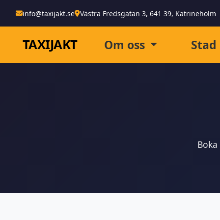
info@taxijakt.se
Västra Fredsgatan 3, 641 39, Katrineholm
TAXI
JAKT
Om oss
Stad
Boka 