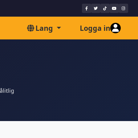
Lang
Logga in
litlig