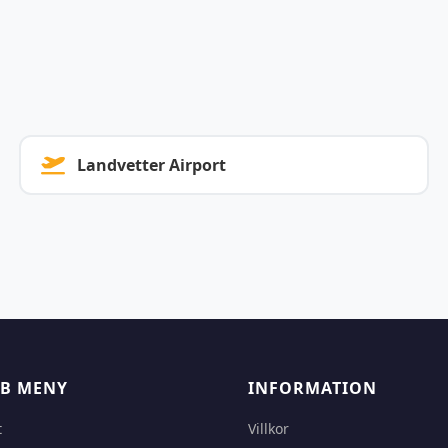
Landvetter Airport
B MENY
INFORMATION
t
Villkor