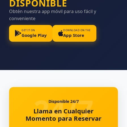
DISPONIBLE
Obtén nuestra app móvil para uso fácil y
conveniente
GET IT ON
DOWNLOAD ON THE
Google Play
App Store
Disponible 24/7
Llama en Cualquier
Momento para Reservar