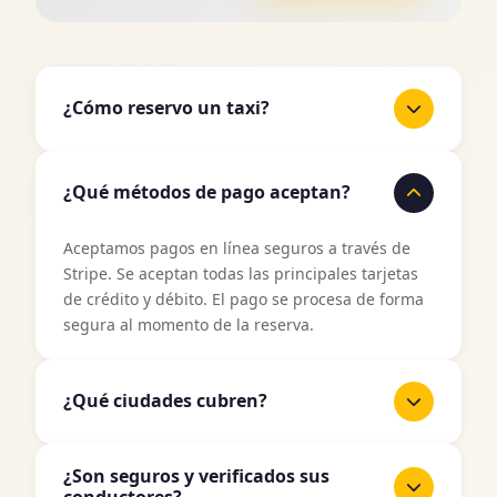
¿Cómo reservo un taxi?
Es fácil reservar un taxi con TaxiJakt. Usa nuestro
formulario de reserva arriba, ingresa tu
¿Qué métodos de pago aceptan?
ubicación de recogida y destino, selecciona fecha
y hora, y luego elige tu tipo de vehículo
Aceptamos pagos en línea seguros a través de
preferido. Obtendrás una cotización de precio
Stripe. Se aceptan todas las principales tarjetas
instantánea antes de confirmar tu reserva.
de crédito y débito. El pago se procesa de forma
segura al momento de la reserva.
¿Qué ciudades cubren?
TaxiJakt cubre todas las principales ciudades de
¿Son seguros y verificados sus
Suecia incluyendo Stockholm, Gothenburg,
conductores?