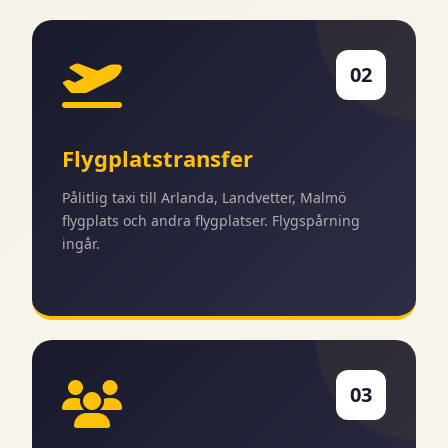
02
Flygplatstransfer
Pålitlig taxi till Arlanda, Landvetter, Malmö
flygplats och andra flygplatser. Flygspårning
ingår.
03