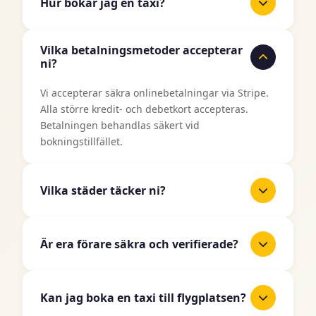
Hur bokar jag en taxi?
Det är enkelt att boka en taxi med TaxiJakt.
Vilka betalningsmetoder accepterar
Använd vårt bokningsformulär ovan, ange din
ni?
upphämtningsplats och destination, välj datum
och tid, och välj sedan din önskade fordonstyp.
Vi accepterar säkra onlinebetalningar via Stripe.
Du får ett omedelbart pris innan du bekräftar din
Alla större kredit- och debetkort accepteras.
bokning.
Betalningen behandlas säkert vid
bokningstillfället.
Vilka städer täcker ni?
TaxiJakt täcker alla större städer i Sverige
inklusive Stockholm, Göteborg, Malmö, Uppsala,
Är era förare säkra och verifierade?
Linköping, Västerås, Örebro, Norrköping,
Helsingborg, Jönköping och många fler. Vi
Ja, alla våra taxiförare är licensierade
expanderar kontinuerligt till fler områden.
professionella förare som har genomgått
Kan jag boka en taxi till flygplatsen?
noggranna bakgrundskontroller och verifiering.