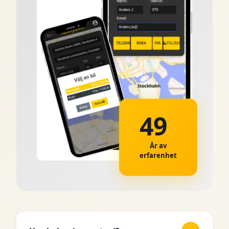
49
År av
erfarenhet