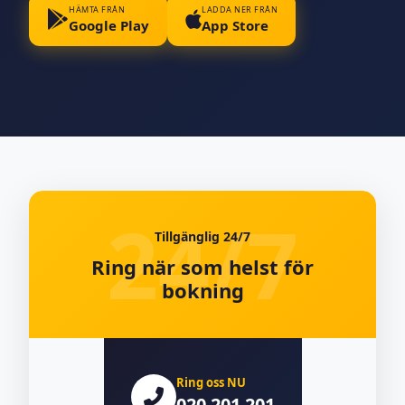
HÄMTA FRÅN
LADDA NER FRÅN
Google Play
App Store
Tillgänglig 24/7
Ring när som helst för
bokning
Ring oss NU
020 201 201