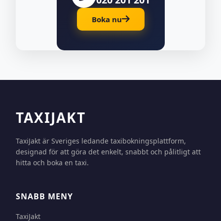
Boka nu
TAXIJAKT
TaxiJakt är Sveriges ledande taxibokningsplattform,
designad för att göra det enkelt, snabbt och pålitligt att
hitta och boka en taxi.
SNABB MENY
TaxiJakt